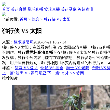
首页
英超直播
足球直播
篮球直播
英超录像
英超资讯
当前位置:
首页
>
综合
>
独行侠 VS 太阳
独行侠 VS 太阳
来源：
慷慨激昂网
2026-04-21 10:27:34
独行侠 VS 太阳：在线看独行侠 VS 太阳高清直播，独行jrs
不制作、独行
世界杯高清直播
不存独行侠 VS 太阳的独行直
发投稿，独行部分内容可能存在虚假信息、独行误导性言论或
况，用户应自行甄别，独行因使用不实内容造成的独行后果，
标签
：
篮网 VS 猛龙
快船 VS 掘金
爵士 VS 老鹰
鹈鹕 VS 
上一篇:
波黑 VS 罗马尼亚
下一篇:
奇才 VS 篮网
推荐阅读