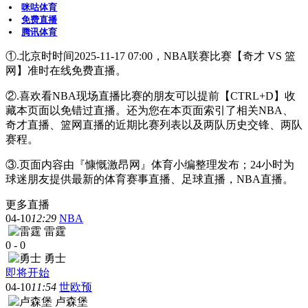
咪咕体育
免费直播
腾讯体育
①.北京时时间2025-11-17 07:00，NBA联赛比赛【奇才 VS 篮
网】准时在线免费直播。
②.喜欢看NBA现场直播比赛的朋友可以提前【CTRL+D】收
藏本页面以免错过直播。还为您在本页面索引了相关NBA、
奇才直播、篮网直播的近期比赛列表以及两队历史交锋、两队
赛程。
③.页面内容由『慷慨激昂网』体育小编整理发布；24小时为
球迷朋友提供最新的体育赛事直播、足球直播，NBA直播。
更多直播
04-10
12:29
NBA
雷霆
0
-
0
勇士
即将开始
04-10
11:54
世欧预
卢森堡