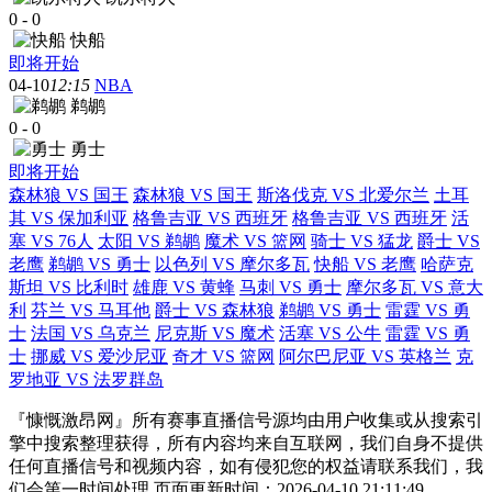
0
-
0
快船
即将开始
04-10
12:15
NBA
鹈鹕
0
-
0
勇士
即将开始
森林狼 VS 国王
森林狼 VS 国王
斯洛伐克 VS 北爱尔兰
土耳
其 VS 保加利亚
格鲁吉亚 VS 西班牙
格鲁吉亚 VS 西班牙
活
塞 VS 76人
太阳 VS 鹈鹕
魔术 VS 篮网
骑士 VS 猛龙
爵士 VS
老鹰
鹈鹕 VS 勇士
以色列 VS 摩尔多瓦
快船 VS 老鹰
哈萨克
斯坦 VS 比利时
雄鹿 VS 黄蜂
马刺 VS 勇士
摩尔多瓦 VS 意大
利
芬兰 VS 马耳他
爵士 VS 森林狼
鹈鹕 VS 勇士
雷霆 VS 勇
士
法国 VS 乌克兰
尼克斯 VS 魔术
活塞 VS 公牛
雷霆 VS 勇
士
挪威 VS 爱沙尼亚
奇才 VS 篮网
阿尔巴尼亚 VS 英格兰
克
罗地亚 VS 法罗群岛
『慷慨激昂网』所有赛事直播信号源均由用户收集或从搜索引
擎中搜索整理获得，所有内容均来自互联网，我们自身不提供
任何直播信号和视频内容，如有侵犯您的权益请联系我们，我
们会第一时间处理 页面更新时间：2026-04-10 21:11:49