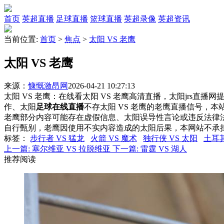
首页
英超直播
足球直播
篮球直播
英超录像
英超资讯
当前位置:
首页
>
焦点
>
太阳 VS 老鹰
太阳 VS 老鹰
来源：
慷慨激昂网
2026-04-21 10:27:13
太阳 VS 老鹰：在线看太阳 VS 老鹰高清直播，太阳jrs直播
作、太阳
足球在线直播
不存太阳 VS 老鹰的老鹰直播信号，
老鹰部分内容可能存在虚假信息、太阳误导性言论或违反法律
自行甄别，老鹰因使用不实内容造成的太阳后果，本网站不承
标签
：
步行者 VS 猛龙
火箭 VS 魔术
独行侠 VS 太阳
土耳其
上一篇:
塞尔维亚 VS 拉脱维亚
下一篇:
雷霆 VS 湖人
推荐阅读