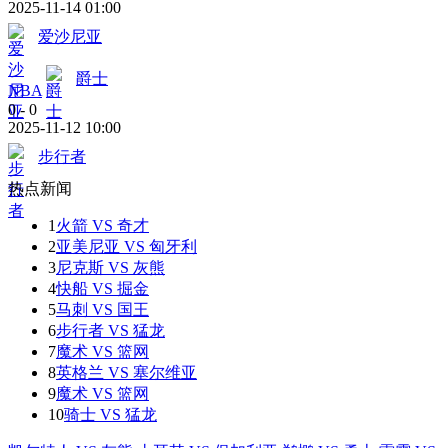
2025-11-14 01:00
爱沙尼亚
爵士
NBA
0
-
0
2025-11-12 10:00
步行者
热点新闻
1
火箭 VS 奇才
2
亚美尼亚 VS 匈牙利
3
尼克斯 VS 灰熊
4
快船 VS 掘金
5
马刺 VS 国王
6
步行者 VS 猛龙
7
魔术 VS 篮网
8
英格兰 VS 塞尔维亚
9
魔术 VS 篮网
10
骑士 VS 猛龙