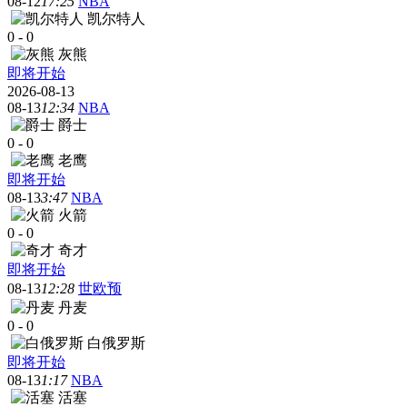
08-12
17:25
NBA
凯尔特人
0
-
0
灰熊
即将开始
2026-08-13
08-13
12:34
NBA
爵士
0
-
0
老鹰
即将开始
08-13
3:47
NBA
火箭
0
-
0
奇才
即将开始
08-13
12:28
世欧预
丹麦
0
-
0
白俄罗斯
即将开始
08-13
1:17
NBA
活塞