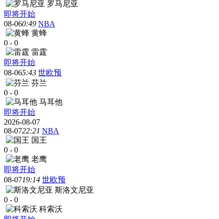
罗马尼亚
即将开始
08-06
0:49
NBA
黄蜂
0
-
0
雷霆
即将开始
08-06
5:43
世欧预
芬兰
0
-
0
马耳他
即将开始
2026-08-07
08-07
22:21
NBA
国王
0
-
0
老鹰
即将开始
08-07
19:14
世欧预
斯洛文尼亚
0
-
0
科索沃