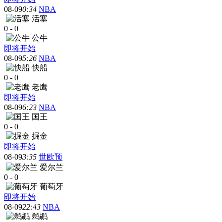
08-09
0:34
NBA
活塞
0
-
0
公牛
即将开始
08-09
5:26
NBA
快船
0
-
0
老鹰
即将开始
08-09
6:23
NBA
国王
0
-
0
掘金
即将开始
08-09
3:35
世欧预
爱尔兰
0
-
0
葡萄牙
即将开始
08-09
22:43
NBA
鹈鹕