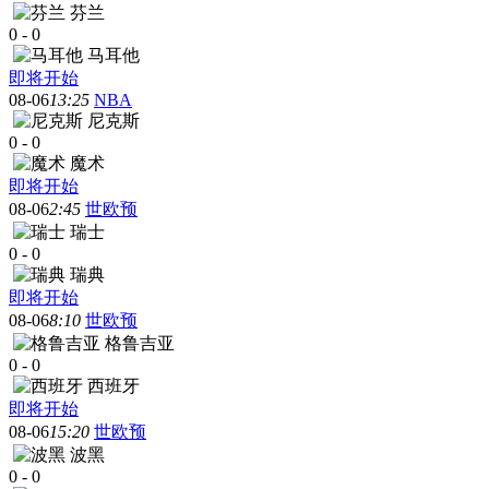
芬兰
0
-
0
马耳他
即将开始
08-06
13:25
NBA
尼克斯
0
-
0
魔术
即将开始
08-06
2:45
世欧预
瑞士
0
-
0
瑞典
即将开始
08-06
8:10
世欧预
格鲁吉亚
0
-
0
西班牙
即将开始
08-06
15:20
世欧预
波黑
0
-
0