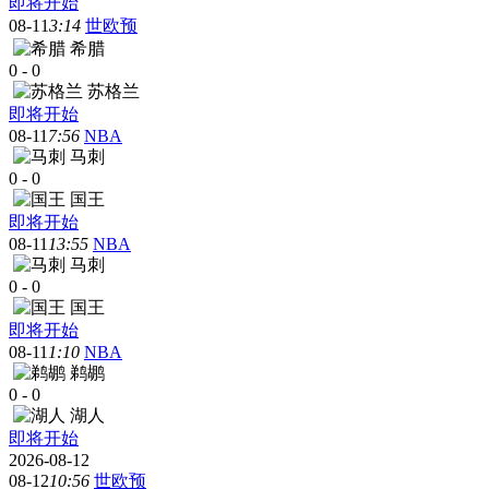
即将开始
08-11
3:14
世欧预
希腊
0
-
0
苏格兰
即将开始
08-11
7:56
NBA
马刺
0
-
0
国王
即将开始
08-11
13:55
NBA
马刺
0
-
0
国王
即将开始
08-11
1:10
NBA
鹈鹕
0
-
0
湖人
即将开始
2026-08-12
08-12
10:56
世欧预