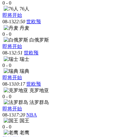
0
-
0
76人
即将开始
08-13
22:50
世欧预
丹麦
0
-
0
白俄罗斯
即将开始
08-13
2:51
世欧预
瑞士
0
-
0
瑞典
即将开始
08-13
10:17
世欧预
克罗地亚
0
-
0
法罗群岛
即将开始
08-13
17:20
NBA
国王
0
-
0
老鹰