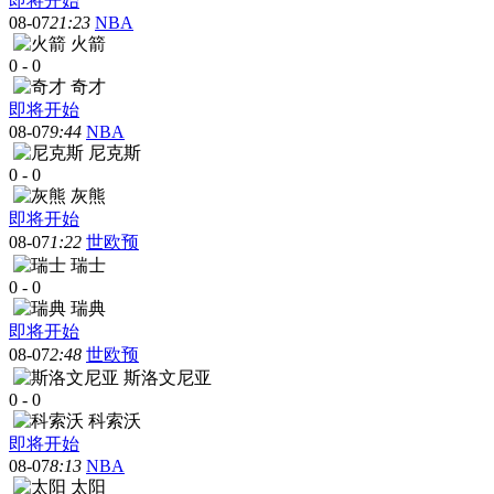
即将开始
08-07
21:23
NBA
火箭
0
-
0
奇才
即将开始
08-07
9:44
NBA
尼克斯
0
-
0
灰熊
即将开始
08-07
1:22
世欧预
瑞士
0
-
0
瑞典
即将开始
08-07
2:48
世欧预
斯洛文尼亚
0
-
0
科索沃
即将开始
08-07
8:13
NBA
太阳