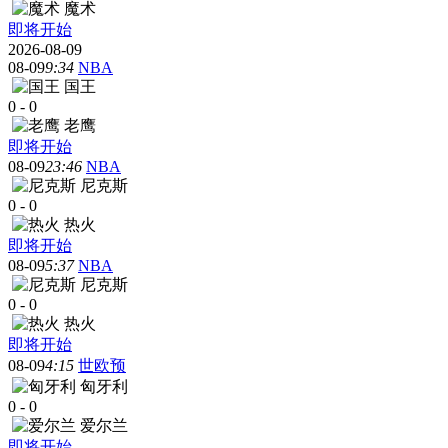
魔术
即将开始
2026-08-09
08-09
9:34
NBA
国王
0
-
0
老鹰
即将开始
08-09
23:46
NBA
尼克斯
0
-
0
热火
即将开始
08-09
5:37
NBA
尼克斯
0
-
0
热火
即将开始
08-09
4:15
世欧预
匈牙利
0
-
0
爱尔兰
即将开始