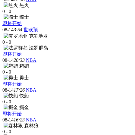
热火
0
-
0
骑士
即将开始
08-14
3:54
世欧预
克罗地亚
0
-
0
法罗群岛
即将开始
08-14
20:33
NBA
鹈鹕
0
-
0
勇士
即将开始
08-14
17:26
NBA
快船
0
-
0
掘金
即将开始
08-14
16:23
NBA
森林狼
0
-
0