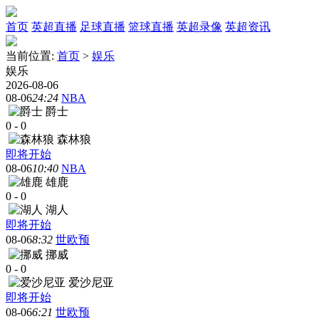
首页
英超直播
足球直播
篮球直播
英超录像
英超资讯
当前位置:
首页
>
娱乐
娱乐
2026-08-06
08-06
24:24
NBA
爵士
0
-
0
森林狼
即将开始
08-06
10:40
NBA
雄鹿
0
-
0
湖人
即将开始
08-06
8:32
世欧预
挪威
0
-
0
爱沙尼亚
即将开始
08-06
6:21
世欧预