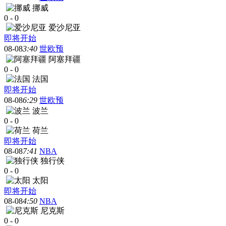
挪威
0
-
0
爱沙尼亚
即将开始
08-08
3:40
世欧预
阿塞拜疆
0
-
0
法国
即将开始
08-08
6:29
世欧预
波兰
0
-
0
荷兰
即将开始
08-08
7:41
NBA
独行侠
0
-
0
太阳
即将开始
08-08
4:50
NBA
尼克斯
0
-
0