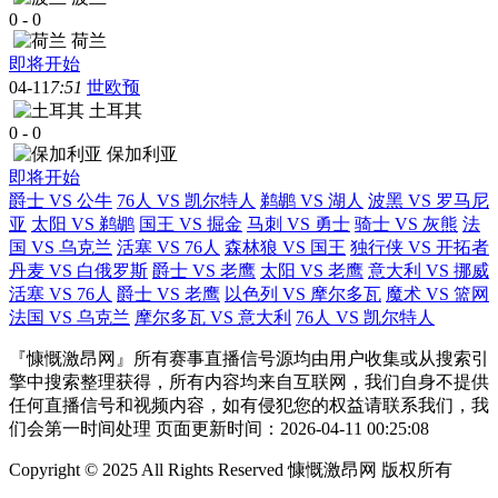
0
-
0
荷兰
即将开始
04-11
7:51
世欧预
土耳其
0
-
0
保加利亚
即将开始
爵士 VS 公牛
76人 VS 凯尔特人
鹈鹕 VS 湖人
波黑 VS 罗马尼
亚
太阳 VS 鹈鹕
国王 VS 掘金
马刺 VS 勇士
骑士 VS 灰熊
法
国 VS 乌克兰
活塞 VS 76人
森林狼 VS 国王
独行侠 VS 开拓者
丹麦 VS 白俄罗斯
爵士 VS 老鹰
太阳 VS 老鹰
意大利 VS 挪威
活塞 VS 76人
爵士 VS 老鹰
以色列 VS 摩尔多瓦
魔术 VS 篮网
法国 VS 乌克兰
摩尔多瓦 VS 意大利
76人 VS 凯尔特人
『慷慨激昂网』所有赛事直播信号源均由用户收集或从搜索引
擎中搜索整理获得，所有内容均来自互联网，我们自身不提供
任何直播信号和视频内容，如有侵犯您的权益请联系我们，我
们会第一时间处理 页面更新时间：2026-04-11 00:25:08
Copyright © 2025 All Rights Reserved 慷慨激昂网 版权所有