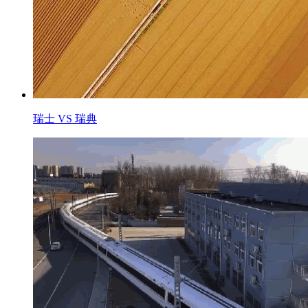
瑞士 VS 瑞典