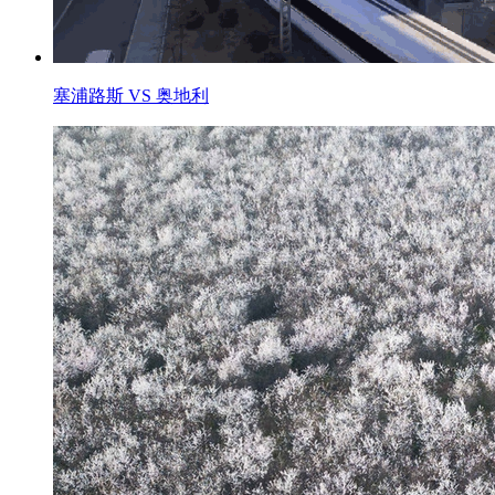
塞浦路斯 VS 奥地利