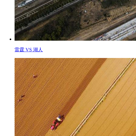
雷霆 VS 湖人