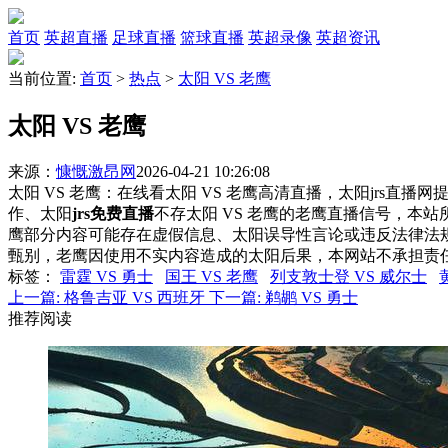
首页
英超直播
足球直播
篮球直播
英超录像
英超资讯
当前位置:
首页
>
热点
>
太阳 VS 老鹰
太阳 VS 老鹰
来源：
慷慨激昂网
2026-04-21 10:26:08
太阳 VS 老鹰：在线看太阳 VS 老鹰高清直播，太阳jrs直播
作、太阳
jrs免费直播
不存太阳 VS 老鹰的老鹰直播信号，本
鹰部分内容可能存在虚假信息、太阳误导性言论或违反法律法
甄别，老鹰因使用不实内容造成的太阳后果，本网站不承担责
标签
：
雷霆 VS 勇士
国王 VS 老鹰
列支敦士登 VS 威尔士
上一篇:
格鲁吉亚 VS 西班牙
下一篇:
鹈鹕 VS 勇士
推荐阅读