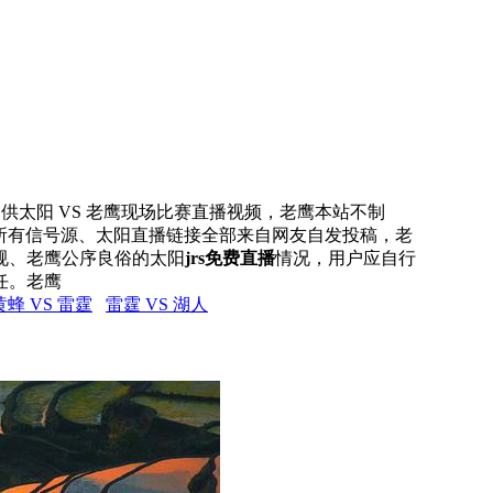
网提供太阳 VS 老鹰现场比赛直播视频，老鹰本站不制
站所有信号源、太阳直播链接全部来自网友自发投稿，老
规、老鹰公序良俗的太阳
jrs免费直播
情况，用户应自行
任。老鹰
黄蜂 VS 雷霆
雷霆 VS 湖人