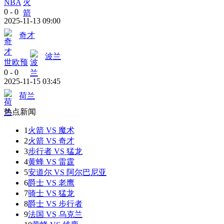
NBA
0
-
0
2025-11-13 09:00
奇才
波兰
世欧预
0
-
0
2025-11-15 03:45
荷兰
热点新闻
1
火箭 VS 魔术
2
火箭 VS 奇才
3
步行者 VS 猛龙
4
黄蜂 VS 雷霆
5
安道尔 VS 阿尔巴尼亚
6
爵士 VS 老鹰
7
骑士 VS 猛龙
8
爵士 VS 步行者
9
法国 VS 乌克兰