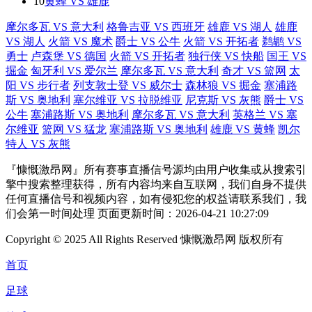
10
黄蜂 VS 雄鹿
摩尔多瓦 VS 意大利
格鲁吉亚 VS 西班牙
雄鹿 VS 湖人
雄鹿
VS 湖人
火箭 VS 魔术
爵士 VS 公牛
火箭 VS 开拓者
鹈鹕 VS
勇士
卢森堡 VS 德国
火箭 VS 开拓者
独行侠 VS 快船
国王 VS
掘金
匈牙利 VS 爱尔兰
摩尔多瓦 VS 意大利
奇才 VS 篮网
太
阳 VS 步行者
列支敦士登 VS 威尔士
森林狼 VS 掘金
塞浦路
斯 VS 奥地利
塞尔维亚 VS 拉脱维亚
尼克斯 VS 灰熊
爵士 VS
公牛
塞浦路斯 VS 奥地利
摩尔多瓦 VS 意大利
英格兰 VS 塞
尔维亚
篮网 VS 猛龙
塞浦路斯 VS 奥地利
雄鹿 VS 黄蜂
凯尔
特人 VS 灰熊
『慷慨激昂网』所有赛事直播信号源均由用户收集或从搜索引
擎中搜索整理获得，所有内容均来自互联网，我们自身不提供
任何直播信号和视频内容，如有侵犯您的权益请联系我们，我
们会第一时间处理 页面更新时间：2026-04-21 10:27:09
Copyright © 2025 All Rights Reserved 慷慨激昂网 版权所有
首页
足球