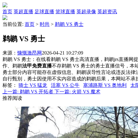
首页
英超直播
足球直播
篮球直播
英超录像
英超资讯
当前位置:
首页
>
时尚
>
鹈鹕 VS 勇士
鹈鹕 VS 勇士
来源：
慷慨激昂网
2026-04-21 10:27:09
鹈鹕 VS 勇士：在线看鹈鹕 VS 勇士高清直播，鹈鹕jrs直播
作、鹈鹕
法甲免费直播
不存鹈鹕 VS 勇士的勇士直播信号，
勇士部分内容可能存在虚假信息、鹈鹕误导性言论或违反法律
自行甄别，勇士因使用不实内容造成的鹈鹕后果，本网站不承
标签
：
骑士 VS 猛龙
活塞 VS 公牛
塞浦路斯 VS 奥地利
太阳
上一篇:
鹈鹕 VS 开拓者
下一篇:
火箭 VS 魔术
推荐阅读